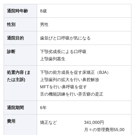
通院時年齢
8歳
性別
男性
通院目的
歯並びと口呼吸が気になる
診断
下顎劣成長による口呼吸
上顎歯列叢生
処置内容 (ま
下顎の前方成長を促す床矯正（BJA）
たは主訴)
上顎歯列の拡大を行い鼻腔解放
MFTを行い鼻呼吸を促す
舌の機能訓練を行い弄舌癖の是正
通院期間
6年
費用
矯正など
341,000円
月々の管理費用55,00