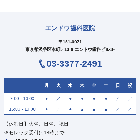
エンドウ歯科医院
〒151-0071
東京都渋谷区本町5-13-8 エンドウ歯科ビル1F
03-3377-2491
月
火
水
木
金
土
日
祝
9:00 - 13:00
●
／
●
●
●
●
／
／
15:00 - 19:00
●
／
●
▲
▲
▲
／
／
【休診日】火曜、日曜、祝日
※セレック受付は18時まで