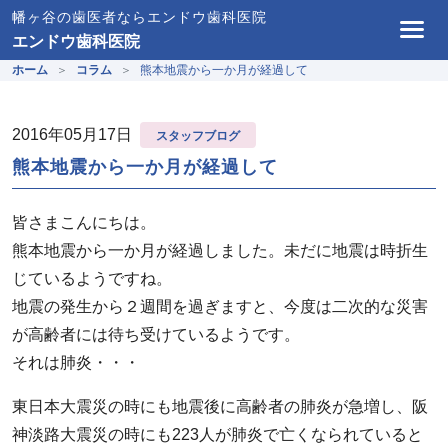
幡ヶ谷の歯医者ならエンドウ歯科医院
エンドウ歯科医院
ホーム
コラム
熊本地震から一か月が経過して
2016年05月17日
スタッフブログ
熊本地震から一か月が経過して
皆さまこんにちは。
熊本地震
から一か月が経過しました。未だに
地震
は時折生
じているようですね。
地震
の発生から２週間を過ぎますと、今度は二次的な災害
が高齢者には待ち受けているようです。
それは
肺炎
・・・
東日本大震災の時にも地震後に
高齢者の肺炎が急増
し、阪
神淡路大震災の時にも
223人が肺炎で亡くなられている
と