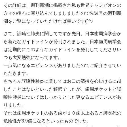
その詳細は、
週刊新潮
に掲載され私も世界チャンピオンの
方々の後ろに写り込んでしましましたので先週号の
週刊新
潮
をご覧になっていただければ幸いです(^^♪
さて、誤嚥性肺炎に関してですが先日、日本歯周病学会か
ら新たなガイドラインが発刊されました。日本歯周病学会
は定期的にこのようなガイドラインを発刊してくださりい
つも大変勉強になってます。
一点気になるエビデンスがありましたのでご紹介させてい
ただきます。
もちろん誤嚥性肺炎に関してはお口の清掃を心掛けるに越
したことはないといった解釈でしたが、歯周ポケットと誤
嚥性肺炎についてはしっかりとした更なるエビデンスがあ
りました。
それは
歯周ポケットのある歯が１０歯以上あると肺炎死の
危険性が3.9倍になる
といったものでした。