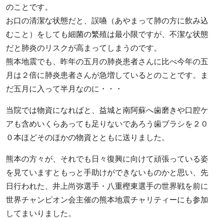
のことです。
お口の清潔な状態だと、誤嚥（あやまって肺の方に飲み込
むこと）をしても細菌の繁殖は最小限ですが、不潔な状態
だと
肺炎のリスク
が高まってしまうのです。
熊本地震
でも、昨年の五月の肺炎患者さんに比べ今年の五
月は
２倍に肺炎患者さんが急増
しているとのことです。ま
だ五月に入って半月なのに・・・
当院では物資になればと、益城と南阿蘇へ歯磨きや口腔ケ
アも含めいくらあっても足りないであろう
歯ブラシを２０
０本
ほどそのほかの物資とともに送りました。
熊本の方々が、それでも日々復興に向けて頑張っている姿
を見ていますともっと手助けができないものかと思い、先
日行われた、井上尚弥選手・八重樫東選手の世界戦を前に
世界チャンピオン会主催の
熊本地震チャリティー
にも参加
してまいりました。