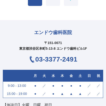
エンドウ歯科医院
〒151-0071
東京都渋谷区本町5-13-8 エンドウ歯科ビル1F
03-3377-2491
月
火
水
木
金
土
日
祝
9:00 - 13:00
●
／
●
●
●
●
／
／
15:00 - 19:00
●
／
●
▲
▲
▲
／
／
【休診日】火曜、日曜、祝日