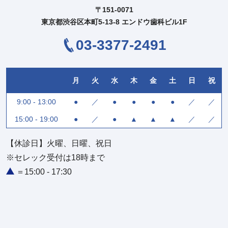
〒151-0071
東京都渋谷区本町5-13-8 エンドウ歯科ビル1F
03-3377-2491
月
火
水
木
金
土
日
祝
9:00 - 13:00
●
／
●
●
●
●
／
／
15:00 - 19:00
●
／
●
▲
▲
▲
／
／
【休診日】火曜、日曜、祝日
※セレック受付は18時まで
＝15:00 - 17:30