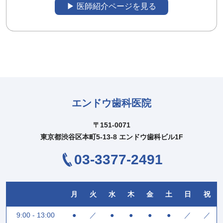
▶︎ 医師紹介ページを見る
エンドウ歯科医院
〒151-0071
東京都渋谷区本町5-13-8 エンドウ歯科ビル1F
03-3377-2491
月
火
水
木
金
土
日
祝
9:00 - 13:00
●
／
●
●
●
●
／
／