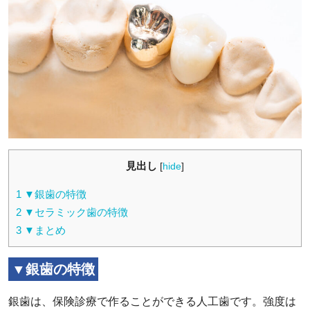
見出し
[
hide
]
1
▼銀歯の特徴
2
▼セラミック歯の特徴
3
▼まとめ
▼銀歯の特徴
銀歯は、保険診療で作ることができる人工歯です。強度は