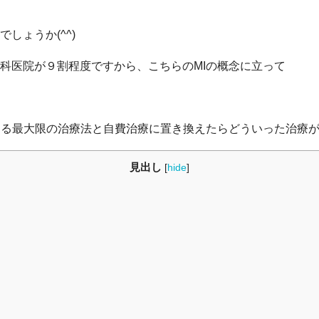
しょうか(^^)
科医院が９割程度ですから、こちらのMIの概念に立って
きる最大限の治療法と自費治療に置き換えたらどういった治療
見出し
[
hide
]