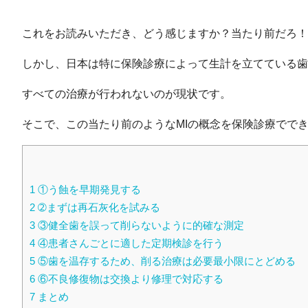
これをお読みいただき、どう感じますか？当たり前だろ！で
しかし、日本は特に保険診療によって生計を立てている歯
すべての治療が行われないのが現状です。
そこで、この当たり前のようなMIの概念を保険診療でで
1
①う蝕を早期発見する
2
➁まずは再石灰化を試みる
3
③健全歯を誤って削らないように的確な測定
4
④患者さんごとに適した定期検診を行う
5
⑤歯を温存するため、削る治療は必要最小限にとどめる
6
⑥不良修復物は交換より修理で対応する
7
まとめ