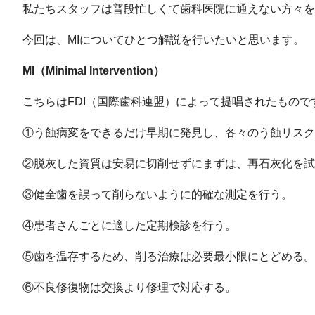
私たちスタッフは普段忙しくて歯科医院に通えない方々を
今回は、MIについてひとつ解説を行いたいと思います。
MI（Minimal Intervention）
こちらはFDI（国際歯科連盟）によって提唱されたもので
①う蝕病変をできるだけ早期に発見し、各々のう蝕リスク
②脱灰した資質は安易に切削せずにまずは、再石灰化を試
③健全歯を誤って削らないように的確な測定を行う。
④患者さんごとに適した定期検診を行う。
⑤歯を温存するため、削る治療は必要最小限にとどめる。
⑥不良修復物は交換より修理で対応する。