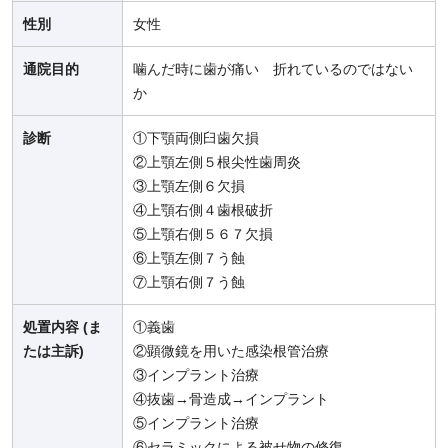
性別
女性
通院目的
噛んだ時に歯が痛い 折れているのではない
か
診断
①下顎両側臼歯欠損
②上顎左側５根尖性歯周炎
③上顎左側６欠損
④上顎右側４歯根破折
⑤上顎右側５６７欠損
⑥上顎左側７う蝕
⑦上顎右側７う蝕
処置内容 (ま
①義歯
たは主訴)
②顕微鏡を用いた感染根管治療
③インプラント治療
④抜歯→骨造成→インプラント
⑤インプラント治療
⑥セラミックによる被せ物の修復