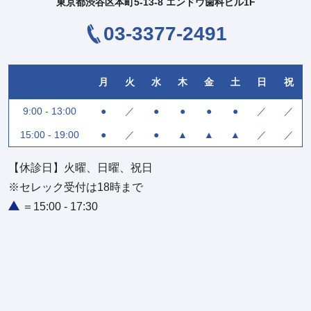
東京都渋谷区本町5-13-8 エンドウ歯科ビル1F
03-3377-2491
月
火
水
木
金
土
日
祝
9:00 - 13:00
●
／
●
●
●
●
／
／
15:00 - 19:00
●
／
●
▲
▲
▲
／
／
【休診日】火曜、日曜、祝日
※セレック受付は18時まで
＝15:00 - 17:30