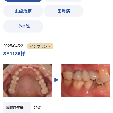
虫歯治療
歯周病
その他
2025/04/22
インプラント
SA1186様
通院時年齢
70歳