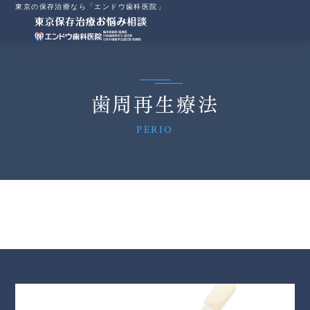
東京の保存治療なら「エンドウ歯科医院」
歯周再生療法
PERIO
Warning
: Undefined variable $link in
/home/umygame8/endo-dental.com/public_html/hozon/wp-
content/themes/ZeroTheme/inc/shortcode.php
on line
796