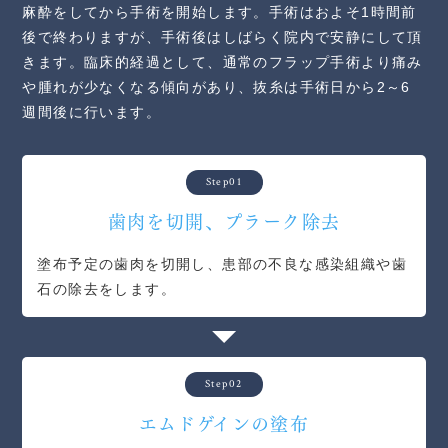
麻酔をしてから手術を開始します。手術はおよそ1時間前
後で終わりますが、手術後はしばらく院内で安静にして頂
きます。臨床的経過として、通常のフラップ手術より痛み
や腫れが少なくなる傾向があり、抜糸は手術日から2～6
週間後に行います。
Step01
歯肉を切開、プラーク除去
塗布予定の歯肉を切開し、患部の不良な感染組織や歯
石の除去をします。
Step02
エムドゲインの塗布